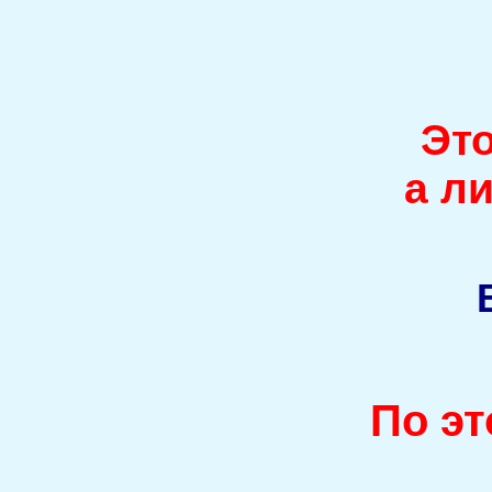
Это
а л
По эт