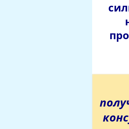
сил
про
полу
кон