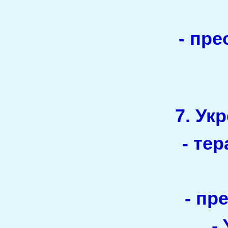
- пр
7. Ук
- те
- пр
-