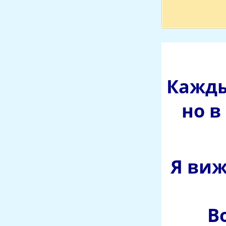
Кажды
но в
Я виж
В