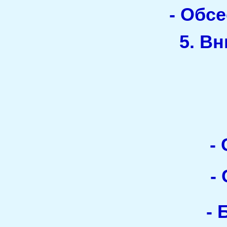
- Обс
5. В
-
-
-