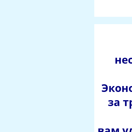
не
Экон
за 
вам у