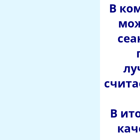
В ко
мож
сеа
лу
счита
В ит
кач