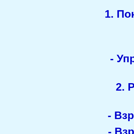
1. По
- У
2. 
- Вз
- Вз