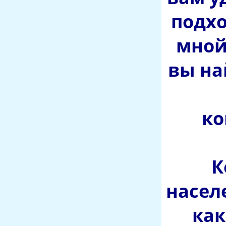
подхо
мной
вы на
ко
К
насел
как