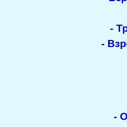
- Т
- Вз
- 